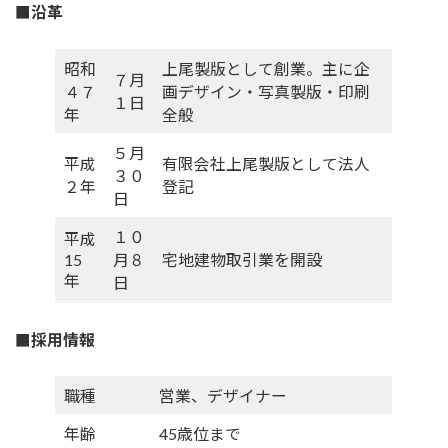
■沿革
昭和
上尾製版として創業。主に企
７月
４７
画デザイン・写真製版・印刷
１日
年
全般
５月
平成
有限会社上尾製版として法人
３０
２年
登記
日
１０
平成
15
月８
宅地建物取引業を開設
年
日
■採用情報
職種
営業、デザイナー
年齢
45歳位まで