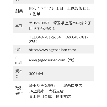
昭和４７年７月１日 上尾製版とし
創業
て創業
〒362-0067 埼玉県上尾市中分２丁
本社
目９７番地の１
TEL.048-781-2654 FAX.048-781-
2754
URL
http://www.ageoseihan.com/
E-
apm@ageoseihan.com（代）
mail
資本
300万円
金
埼玉りそな銀行 上尾西口支店
取引
JA上尾市 大石支店
銀行
青木信用金庫 桶川支店